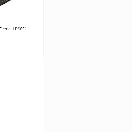
Element DS801
ину
К сравнению
В наличии