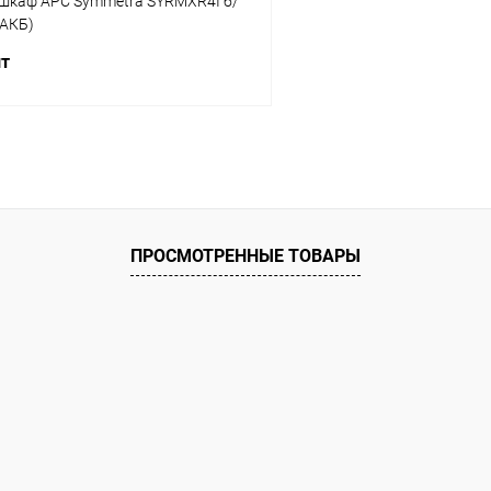
шкаф APC Symmetra SYRMXR4I б/
 АКБ)
шт
В корзину
 клик
К сравнению
ое
В наличии
ПРОСМОТРЕННЫЕ ТОВАРЫ