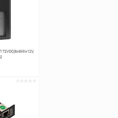
П 72VDC(6x9Ahx12V,
72
ину
К сравнению
В наличии