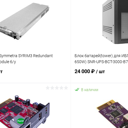
Symmetra SYRIM3 Redundant
Блок батарей(tower) для ИБ
module б/у
650W) SNR-UPS-BCT-3000-B
24 000 ₽
шт
/ шт
В наличии
В корзину
В корз
 клик
К сравнению
Купить в 1 клик
ое
В наличии
В избранное