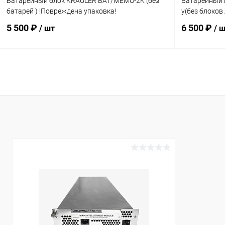
Батарейный блок KRAULER BAT/MEMO-2K (без
Батарейный 
батарей ) !Повреждена упаковка!
у(без блоков
5 500 ₽
6 500 ₽
/ шт
/ 
В корзину
Купить в 1 клик
К сравнению
Купить в 1
В избранное
В наличии
В избранн