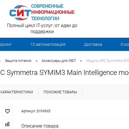
Полный цикл IT-услуг: от идеи до
поддержки
орсинг
1С автоматизация
Доставка
О к
•
•
•
Защита питания
Аксессуары для ИБП
Модуль APC Symmetra SYMI
 Symmetra SYMIM3 Main Intelligence mod
ХАРАКТЕРИСТИКИ
ПОХОЖИЕ ТОВАРЫ
Артикул:
SYMIM3
Описание товара: