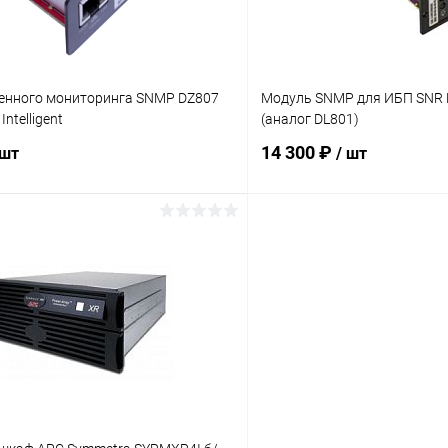
енного мониторинга SNMP DZ807
Модуль SNMP для ИБП SNR 
ntelligent
(аналог DL801)
14 300 ₽
 шт
/ шт
В корзину
В корз
 клик
К сравнению
Купить в 1 клик
ое
В наличии
В избранное