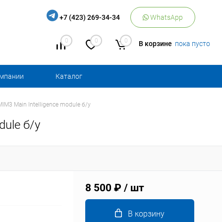
+7 (423) 269-34-34
WhatsApp
0
0
0
В корзине
пока пусто
омпании
Каталог
M3 Main Intelligence module б/у
ule б/у
8 500 ₽
/ шт
В корзину