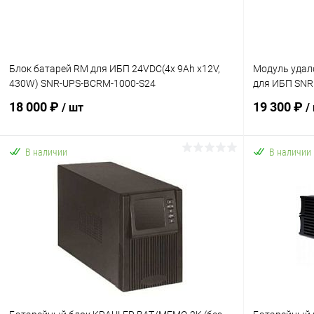
Блок батарей RM для ИБП 24VDC(4x 9Ah x12V,
Модуль удал
430W) SNR-UPS-BCRM-1000-S24
для ИБП SNR I
18 000 ₽
19 300 ₽
/ шт
/
В наличии
В наличии
В корзину
Купить в 1 клик
К сравнению
Купить в 1
В избранное
В наличии
В избранн