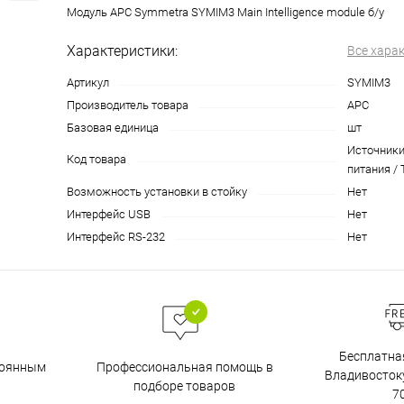
Модуль APC Symmetra SYMIM3 Main Intelligence module б/у
Характеристики:
Все хара
Артикул
SYMIM3
Производитель товара
APC
Базовая единица
шт
Источники
Код товара
питания / 
Возможность установки в стойку
Нет
Интерфейс USB
Нет
Интерфейс RS-232
Нет
Бесплатна
тоянным
Профессиональная помощь в
Владивостоку
подборе товаров
7