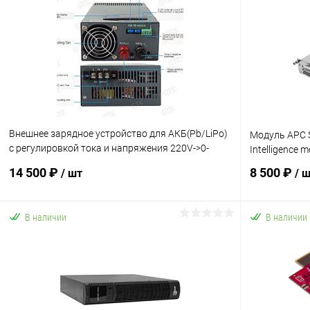
Внешнее зарядное устройство для АКБ(Pb/LiPo)
Модуль APC 
с регулировкой тока и напряжения 220V->0-
Intelligence 
80V/0-12.5A
14 500 ₽
8 500 ₽
/ шт
/ 
В наличии
В наличии
В корзину
Купить в 1 клик
К сравнению
Купить в 1
В избранное
В наличии
В избранн