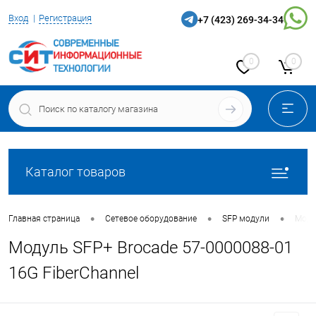
Вход
Регистрация
+7 (423) 269-34-34
0
0
Каталог товаров
•
•
•
Главная страница
Сетевое оборудование
SFP модули
Моду
Модуль SFP+ Brocade 57-0000088-01
16G FiberChannel