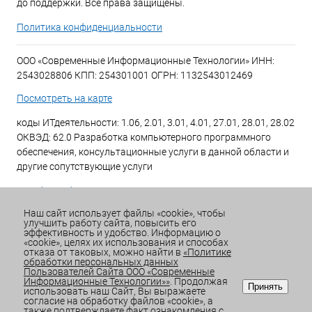
до поддержки. Все права защищены.
Политика конфиденциальности
ООО «Современные Информационные Технологии» ИНН:
2543028806 КПП: 254301001 ОГРН: 1132543012469
Посмотреть на карте
коды ИТдеятельности: 1.06, 2.01, 3.01, 4.01, 27.01, 28.01, 28.02
ОКВЭД: 62.0 Разработка компьютерного программного
обеспечения, консультационные услуги в данной области и
другие сопутствующие услуги
+7 (423) 269-34-34
Наш сайт использует файлы «cookie», чтобы
улучшить работу сайта, повысить его
Email:
office@sitdv.ru
эффективность и удобство. Информацию о
«cookie», целях их использования и способах
График работы Пн-Пт: с 9:00 до 18:00 Сб/Вс: Выходной
отказа от таковых, можно найти в
«Политике
обработки персональных данных
Пользователей Сайта ООО «Современные
Информационные Технологии»»
. Продолжая
Принять
использовать наш Сайт, Вы выражаете
согласие на обработку файлов «cookie», а
также подтверждаете факт ознакомления с