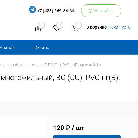
+7 (423) 269-34-34
WhatsApp
0
0
0
В корзине
пока пусто
омпании
Каталог
 заливной, многожильный, BC (CU), PVC нг(B), красный, 1м
многожильный, BC (CU), PVC нг(B),
120 ₽
/ шт