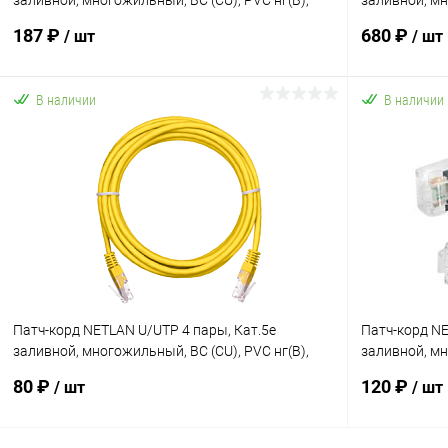
заливной, многожильный, BC (CU), PVC нг(B),
заливной, мн
желтый, 2м
серый, 10м
187 ₽
680 ₽
/ шт
/ шт
В наличии
В наличии
В корзину
Купить в 1 клик
К сравнению
Купить в 1
В избранное
В наличии
В избранн
Патч-корд NETLAN U/UTP 4 пары, Кат.5е
Патч-корд NE
заливной, многожильный, BC (CU), PVC нг(B),
заливной, мн
желтый, 0,5м
серый, 1м
80 ₽
120 ₽
/ шт
/ шт