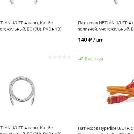
TLAN U/UTP 4 пары, Кат.5е
Патч-корд NETLAN U/UTP 4 п
огожильный, BC (CU), PVC нг(B),
заливной, многожильный, BC 
серый, 1,5м
140 ₽
/ шт
В наличии
В корзину
В корз
 клик
К сравнению
Купить в 1 клик
ое
В наличии
В избранное
TLAN U/UTP 4 пары, Кат.5е
Патч-корд Hyperline U/UTP, C