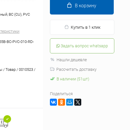
В корзину
ый, BC (CU), PVC
Купить в 1 клик
ктеристики
5B-BC-PVC-010-RD-
Задать вопрос whatsapp
Нашли дешевле
Рассчитать доставку
 / Товар / 0010523 /
В наличии (51шт)
Поделиться