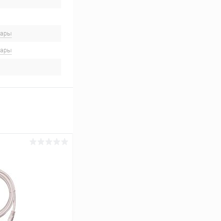
вары
вары