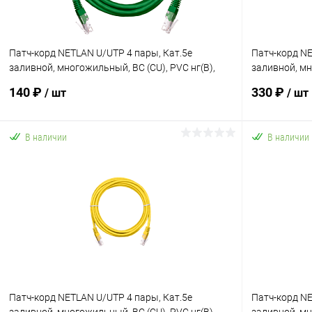
Патч-корд NETLAN U/UTP 4 пары, Кат.5е
Патч-корд NE
заливной, многожильный, BC (CU), PVC нг(B),
заливной, мн
зеленый, 1,5м
белый, 5м
140 ₽
330 ₽
/ шт
/ шт
В наличии
В наличии
В корзину
Купить в 1 клик
К сравнению
Купить в 1
В избранное
В наличии
В избранн
Патч-корд NETLAN U/UTP 4 пары, Кат.5е
Патч-корд NE