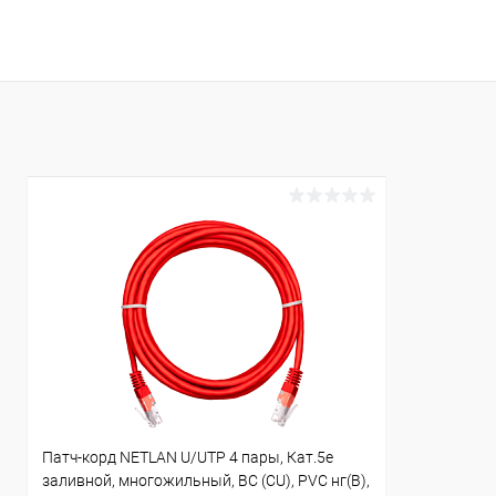
В корзину
Купить в 1 клик
К сравнению
Купить в 1
В избранное
В наличии
В избранн
Патч-корд NETLAN U/UTP 4 пары, Кат.5е
заливной, многожильный, BC (CU), PVC нг(B),