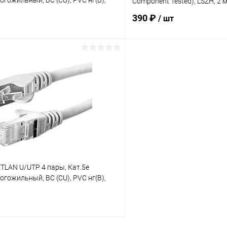
огожильный, BC (CU), PVC нг(B),
Component Tested), LSZH, 2
390 ₽
/ шт
В корзину
В корз
 клик
К сравнению
Купить в 1 клик
ое
В наличии
В избранное
TLAN U/UTP 4 пары, Кат.5е
огожильный, BC (CU), PVC нг(B),