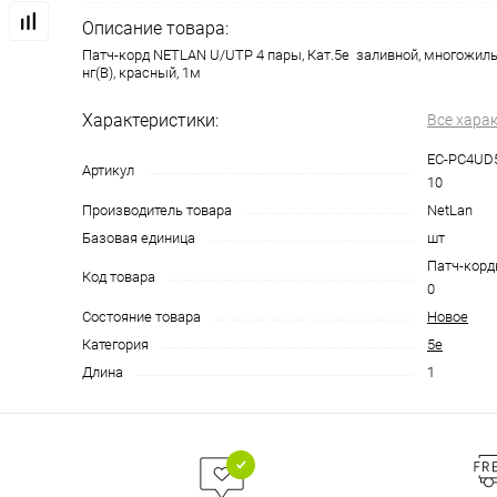
Описание товара:
Патч-корд NETLAN U/UTP 4 пары, Кат.5е заливной, многожильн
нг(B), красный, 1м
Характеристики:
Все хара
EC-PC4UD5
Артикул
10
Производитель товара
NetLan
Базовая единица
шт
Патч-корды
Код товара
0
Состояние товара
Новое
Категория
5e
Длина
1