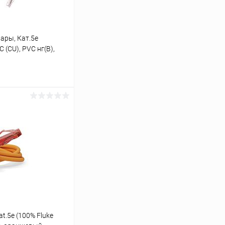
ары, Кат.5е
(CU), PVC нг(B),
ину
К сравнению
В наличии
at.5e (100% Fluke