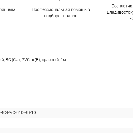
Бесплатна
тоянным
Профессиональная помощь в
Владивостоку
подборе товаров
7
 BC (CU), PVC нг(B), красный, 1м
BC-PVC-010-RD-10