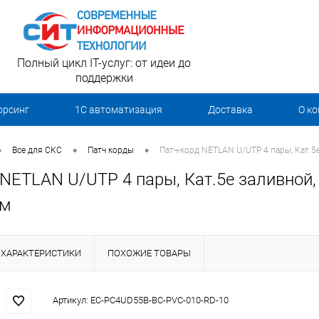
Полный цикл IT-услуг: от идеи до
поддержки
орсинг
1С автоматизация
Доставка
О к
•
•
•
Все для СКС
Патч корды
Патч-корд NETLAN U/UTP 4 пары, Кат.5е
NETLAN U/UTP 4 пары, Кат.5е заливной, 
1м
ХАРАКТЕРИСТИКИ
ПОХОЖИЕ ТОВАРЫ
Артикул:
EC-PC4UD55B-BC-PVC-010-RD-10