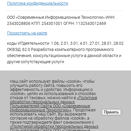
Политика конфиденциальности
ООО «Современные Информационные Технологии» ИНН:
2543028806 КПП: 254301001 ОГРН: 1132543012469
Посмотреть на карте
коды ИТдеятельности: 1.06, 2.01, 3.01, 4.01, 27.01, 28.01, 28.02
ОКВЭД: 62.0 Разработка компьютерного программного
обеспечения, консультационные услуги в данной области и
другие сопутствующие услуги
+7 (423) 269-34-34
Наш сайт использует файлы «cookie», чтобы
улучшить работу сайта, повысить его
Email:
office@sitdv.ru
эффективность и удобство. Информацию о
«cookie», целях их использования и способах
График работы Пн-Пт: с 9:00 до 18:00 Сб/Вс: Выходной
отказа от таковых, можно найти в
«Политике
обработки персональных данных
Пользователей Сайта ООО «Современные
Информационные Технологии»»
. Продолжая
Принять
использовать наш Сайт, Вы выражаете
согласие на обработку файлов «cookie», а
также подтверждаете факт ознакомления с
«Политикой обработки персональных данных
Пользователей Сайта ООО «Современные