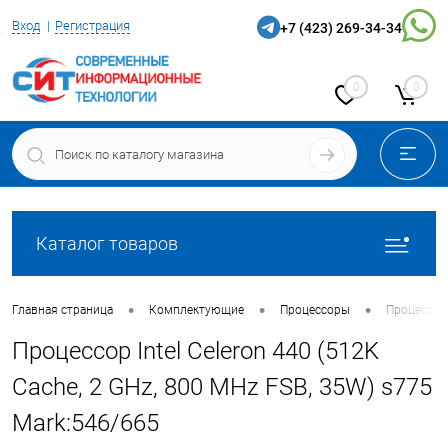
Вход
Регистрация
+7 (423) 269-34-34
0
0
Каталог товаров
•
•
•
Главная страница
Комплектующие
Процессоры
Процессор 
Процессор Intel Celeron 440 (512K
Cache, 2 GHz, 800 MHz FSB, 35W) s775
Mark:546/665