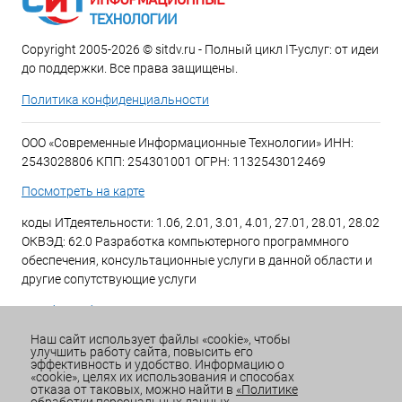
Copyright 2005-2026 © sitdv.ru - Полный цикл IT-услуг: от идеи
до поддержки. Все права защищены.
Политика конфиденциальности
ООО «Современные Информационные Технологии» ИНН:
2543028806 КПП: 254301001 ОГРН: 1132543012469
Посмотреть на карте
коды ИТдеятельности: 1.06, 2.01, 3.01, 4.01, 27.01, 28.01, 28.02
ОКВЭД: 62.0 Разработка компьютерного программного
обеспечения, консультационные услуги в данной области и
другие сопутствующие услуги
+7 (423) 269-34-34
Наш сайт использует файлы «cookie», чтобы
улучшить работу сайта, повысить его
Email:
office@sitdv.ru
эффективность и удобство. Информацию о
«cookie», целях их использования и способах
График работы Пн-Пт: с 9:00 до 18:00 Сб/Вс: Выходной
отказа от таковых, можно найти в
«Политике