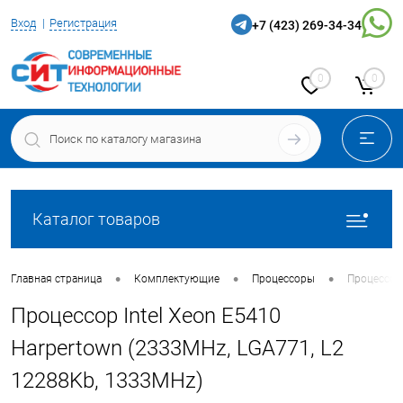
Вход
Регистрация
+7 (423) 269-34-34
0
0
Каталог товаров
•
•
•
Главная страница
Комплектующие
Процессоры
Процессор 
Процессор Intel Xeon E5410
Harpertown (2333MHz, LGA771, L2
12288Kb, 1333MHz)