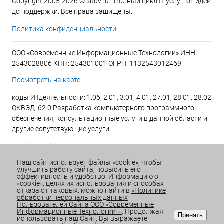
Copyright 2005-2026 © sitdv.ru - Полный цикл IT-услуг: от идеи
до поддержки. Все права защищены.
Политика конфиденциальности
ООО «Современные Информационные Технологии» ИНН:
2543028806 КПП: 254301001 ОГРН: 1132543012469
Посмотреть на карте
коды ИТдеятельности: 1.06, 2.01, 3.01, 4.01, 27.01, 28.01, 28.02
ОКВЭД: 62.0 Разработка компьютерного программного
обеспечения, консультационные услуги в данной области и
другие сопутствующие услуги
+7 (423) 269-34-34
Наш сайт использует файлы «cookie», чтобы
улучшить работу сайта, повысить его
Email:
office@sitdv.ru
эффективность и удобство. Информацию о
«cookie», целях их использования и способах
График работы Пн-Пт: с 9:00 до 18:00 Сб/Вс: Выходной
отказа от таковых, можно найти в
«Политике
обработки персональных данных
Пользователей Сайта ООО «Современные
Информационные Технологии»»
. Продолжая
Принять
использовать наш Сайт, Вы выражаете