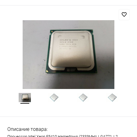
Описание товара:
Процессор Intel Xeon E5410 Harpertown (2333MHz, LGA771, L2