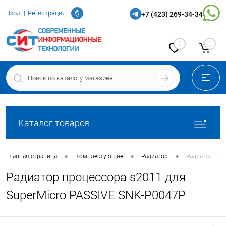
Определение
Вход
Регистрация
+7 (423) 269-34-34
0
0
Каталог товаров
•
•
•
Главная страница
Комплектующие
Радиатор
Радиатор про
Радиатор процессора s2011 для
SuperMicro PASSIVE SNK-P0047P