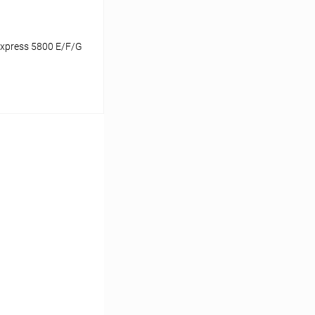
Express 5800 E/F/G
ину
К сравнению
В наличии