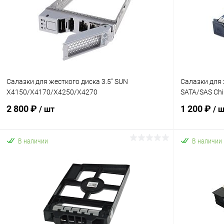
Салазки для жесткого диска 3.5" SUN
Салазки для 
X4150/X4170/X4250/X4270
SATA/SAS Chi
2 800 ₽
1 200 ₽
/ шт
/ 
В наличии
В наличии
В корзину
Купить в 1 клик
К сравнению
Купить в 1
В избранное
В наличии
В избранн