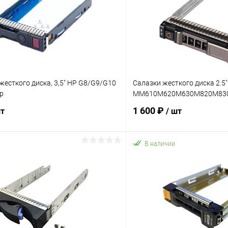
жесткого диска, 3,5" HP G8/G9/G10
Салазки жесткого диска 2.5"
p
MM610M620M630M820M830
1 600 ₽
шт
/ шт
В наличии
В корзину
В корз
 клик
К сравнению
Купить в 1 клик
ое
В наличии
В избранное