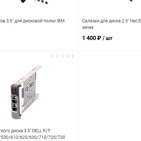
ов 3.5" для дисковой полки IBM
Салазки для диска 2.5" Nec 
series
1 400 ₽
/ шт
В корзину
В корз
 клик
К сравнению
Купить в 1 клик
ое
В наличии
В избранное
кого диска 3.5" DELL R/T-
/530/610/620/630/710/720/730