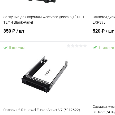
Заглушка для корзины жесткого диска, 2,5" DELL
Салазки диск
13/14 Blank-Panel
EXP395
350 ₽
520 ₽
/ шт
/ шт
В наличии
В наличии
В корзину
Купить в 1 клик
К сравнению
Купить в 1
В избранное
В наличии
В избранн
Салазки жест
Салазки 2.5 Huawei FusionServer V7 (6012622)
310/330/410