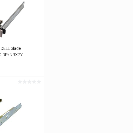
 DELL blade
 DP/NRX7Y
ину
К сравнению
В наличии