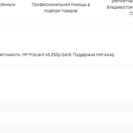
Бесплатна
тоянным
Профессиональная помощь в
Владивостоку
подборе товаров
7
естимость: HP ProLiant ML350p Gen8. Поддержка Hot-swap.