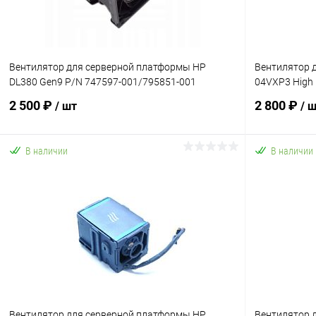
Вентилятор для серверной платформы HP
Вентилятор д
DL380 Gen9 P/N 747597-001/795851-001
04VXP3 High
2 500 ₽
2 800 ₽
/ шт
/ 
В наличии
В наличии
В корзину
Купить в 1 клик
К сравнению
Купить в 1
В избранное
В наличии
В избранн
Вентилятор для серверной платформы HP
Вентилятор д