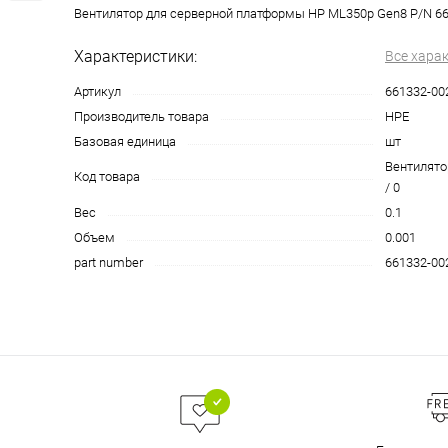
Вентилятор для серверной платформы HP ML350p Gen8 P/N 6
Характеристики:
Все хара
Артикул
661332-00
Производитель товара
HPE
Базовая единица
шт
Вентилято
Код товара
/ 0
Вес
0.1
Объем
0.001
part number
661332-00