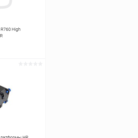
 R760 High
0R
ину
К сравнению
В наличии
 платформы HP