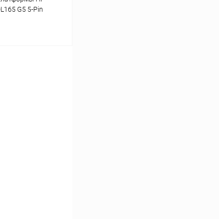
DL165 G5 5-Pin
ину
К сравнению
В наличии