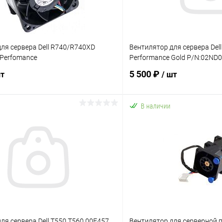
ля сервера Dell R740/R740XD
Вентилятор для сервера Dell
 Perfomance
Performance Gold P/N:02ND
5 500 ₽
шт
/ шт
В наличии
В корзину
В корз
 клик
К сравнению
Купить в 1 клик
ое
В наличии
В избранное
ля сервера Dell T550 T560 00F457
Вентилятор для серверной