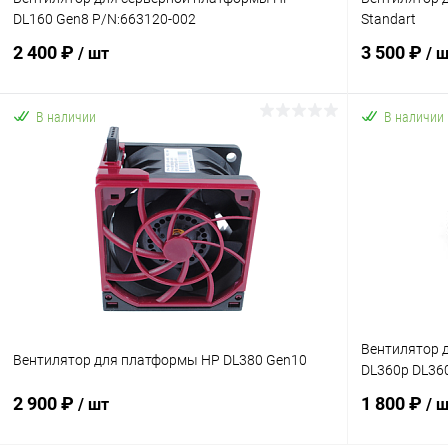
DL160 Gen8 P/N:663120-002
Standart
2 400 ₽
3 500 ₽
/ шт
/ 
В наличии
В наличии
В корзину
Купить в 1 клик
К сравнению
Купить в 1
В избранное
В наличии
В избранн
Вентилятор 
Вентилятор для платформы HP DL380 Gen10
DL360p DL36
2 900 ₽
1 800 ₽
/ шт
/ 