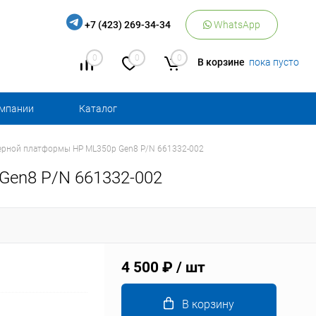
+7 (423) 269-34-34
WhatsApp
0
0
0
В корзине
пока пусто
омпании
Каталог
ерной платформы HP ML350p Gen8 P/N 661332-002
Gen8 P/N 661332-002
4 500 ₽
/ шт
В корзину