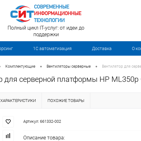
Полный цикл IT-услуг: от идеи до
поддержки
орсинг
1С автоматизация
Доставка
О к
•
•
•
Комплектующие
Вентиляторы серверные
Вентилятор для серв
р для серверной платформы HP ML350p 
ХАРАКТЕРИСТИКИ
ПОХОЖИЕ ТОВАРЫ
Артикул:
661332-002
Описание товара: