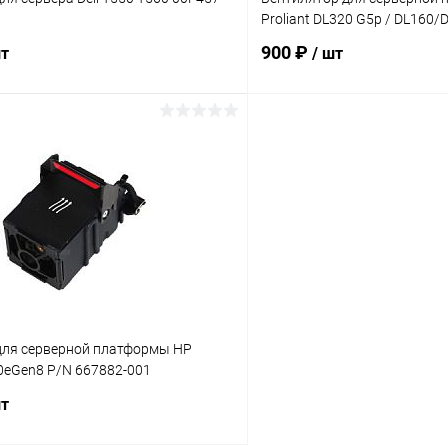
Proliant DL320 G5p / DL160/
900 ₽
шт
/ шт
В корзину
В корз
 клик
К сравнению
Купить в 1 клик
ое
В наличии
В избранное
для серверной платформы HP
0eGen8 P/N 667882-001
шт