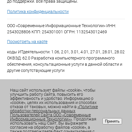
до поддержки. Все права защищены.
Политика конфиденциальности
ООО «Современные Информационные Технологии» ИНН:
2543028806 КПП: 254301001 ОГРН: 1132543012469
Посмотреть на карте
коды ИТдеятельности: 1.06, 2.01, 3.01, 4.01, 27.01, 28.01, 28.02
ОКВЭД: 62.0 Разработка компьютерного программного
обеспечения, консультационные услуги в данной области и
другие сопутствующие услуги
+7 (423) 269-34-34
Наш сайт использует файлы «cookie», чтобы
улучшить работу сайта, повысить его
Email:
office@sitdv.ru
эффективность и удобство. Информацию о
«cookie», целях их использования и способах
График работы Пн-Пт: с 9:00 до 18:00 Сб/Вс: Выходной
отказа от таковых, можно найти в
«Политике
обработки персональных данных
Пользователей Сайта ООО «Современные
Информационные Технологии»»
. Продолжая
Принять
использовать наш Сайт, Вы выражаете
согласие на обработку файлов «cookie», а
также подтверждаете факт ознакомления с