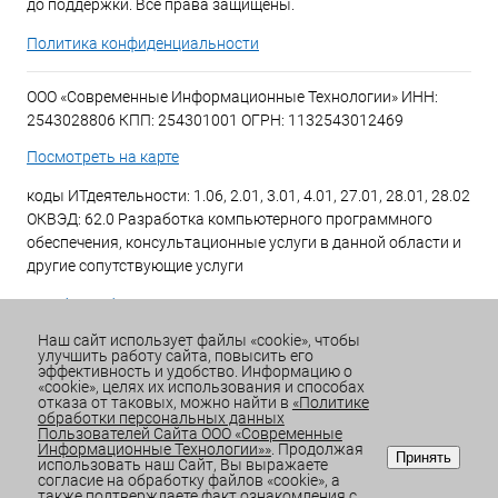
до поддержки. Все права защищены.
Политика конфиденциальности
ООО «Современные Информационные Технологии» ИНН:
2543028806 КПП: 254301001 ОГРН: 1132543012469
Посмотреть на карте
коды ИТдеятельности: 1.06, 2.01, 3.01, 4.01, 27.01, 28.01, 28.02
ОКВЭД: 62.0 Разработка компьютерного программного
обеспечения, консультационные услуги в данной области и
другие сопутствующие услуги
+7 (423) 269-34-34
Наш сайт использует файлы «cookie», чтобы
улучшить работу сайта, повысить его
Email:
office@sitdv.ru
эффективность и удобство. Информацию о
«cookie», целях их использования и способах
График работы Пн-Пт: с 9:00 до 18:00 Сб/Вс: Выходной
отказа от таковых, можно найти в
«Политике
обработки персональных данных
Пользователей Сайта ООО «Современные
Информационные Технологии»»
. Продолжая
Принять
использовать наш Сайт, Вы выражаете
согласие на обработку файлов «cookie», а
также подтверждаете факт ознакомления с