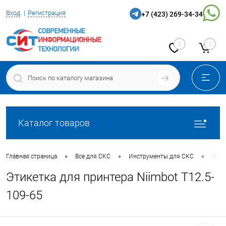
Вход
Регистрация
+7 (423) 269-34-34
0
0
Каталог товаров
•
•
•
Главная страница
Все для СКС
Инструменты для СКС
Этик
Этикетка для принтера Niimbot T12.5-
109-65